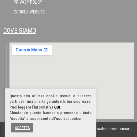
PRIVACY POLICY
COOKIES WEBSITE
DOVE SIAMO
Questo sito utilizza cookie tecnici e di terze
parti per funzionalità garantire la tua sicurezza.
Puoi leggere l'informativa
QUI
.
Chiudendo questo banner o premendo il tasto
"Accetta" si acconsente all'uso dei cookie.
ACCETTA
Marelli s.n.c. | © Tutti i diritti riservati | Realizzazione:
saibenecomunicare