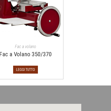
Fac a volano
Fac a Volano 350/370
LEGGI TUTTO